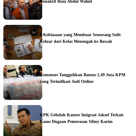
Nonaktif Riau Abdul Wahid
ine
8 Kebiasaan yang Membuat Seseorang Sulit
Keluar dari Kelas Menengah ke Bawah
ine
Kemensos Tangguhkan Bansos 1,49 Juta KPM
yang Terindikasi Judi Online
ine
KPK Geledah Kantor Imigrasi Jaksel Terkait
Kasus Dugaan Pemerasan Silmy Karim