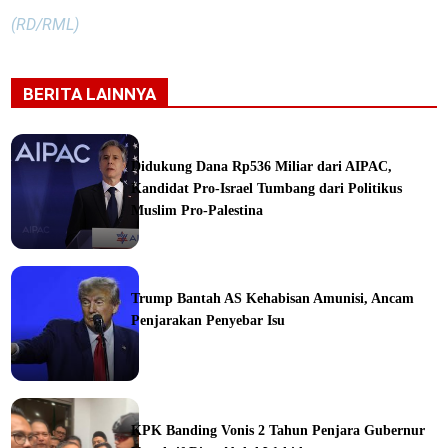
(RD/RML)
BERITA LAINNYA
Didukung Dana Rp536 Miliar dari AIPAC,
Kandidat Pro-Israel Tumbang dari Politikus
Muslim Pro-Palestina
Trump Bantah AS Kehabisan Amunisi, Ancam
Penjarakan Penyebar Isu
ka
KPK Banding Vonis 2 Tahun Penjara Gubernur