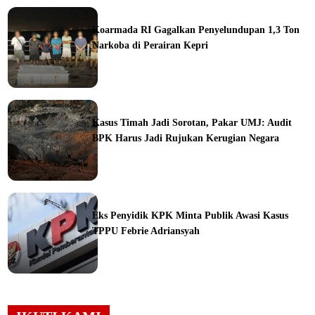
ine
Koarmada RI Gagalkan Penyelundupan 1,3 Ton
Narkoba di Perairan Kepri
ine
Kasus Timah Jadi Sorotan, Pakar UMJ: Audit
BPK Harus Jadi Rujukan Kerugian Negara
ine
Eks Penyidik KPK Minta Publik Awasi Kasus
TPPU Febrie Adriansyah
ine