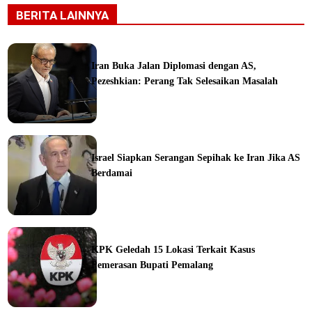
BERITA LAINNYA
Iran Buka Jalan Diplomasi dengan AS,
Pezeshkian: Perang Tak Selesaikan Masalah
ine
Israel Siapkan Serangan Sepihak ke Iran Jika AS
Berdamai
ine
KPK Geledah 15 Lokasi Terkait Kasus
Pemerasan Bupati Pemalang