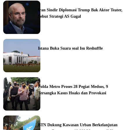
Iran Sindir Diplomasi Trump Bak Aktor Teater,
Sebut Strategi AS Gagal
ine
Istana Buka Suara soal Isu Reshuffle
ine
Polda Metro Proses 28 Pegiat Medsos, 9
Tersangka Kasus Hoaks dan Provokasi
ine
BTN Dukung Kawasan Urban Berkelanjutan