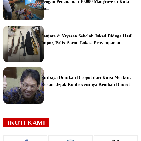
dengan Penanaman 10.000 Mangrove di Kuta
Bali
orial
Senjata di Yayasan Sekolah Jaksel Diduga Hasil
Impor, Polisi Soroti Lokasi Penyimpanan
ine
Purbaya Diisukan Dicopot dari Kursi Menkeu,
Rekam Jejak Kontroversinya Kembali Disorot
ine
IKUTI KAMI