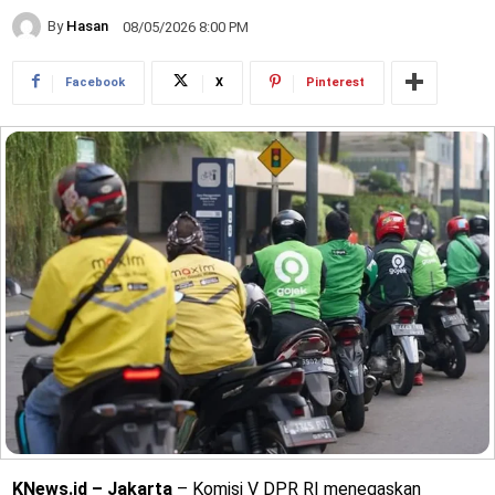
By
Hasan
08/05/2026 8:00 PM
Facebook
X
Pinterest
KNews.id – Jakarta
– Komisi V DPR RI menegaskan