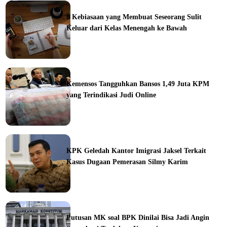
ine
8 Kebiasaan yang Membuat Seseorang Sulit
Keluar dari Kelas Menengah ke Bawah
ine
Kemensos Tangguhkan Bansos 1,49 Juta KPM
yang Terindikasi Judi Online
ine
KPK Geledah Kantor Imigrasi Jaksel Terkait
Kasus Dugaan Pemerasan Silmy Karim
ine
Putusan MK soal BPK Dinilai Bisa Jadi Angin