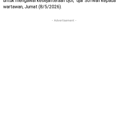
untuk mengawal kesejahteraan ojol,” ujar Sofwan kepada
wartawan, Jumat (8/5/2026).
- Advertisement -