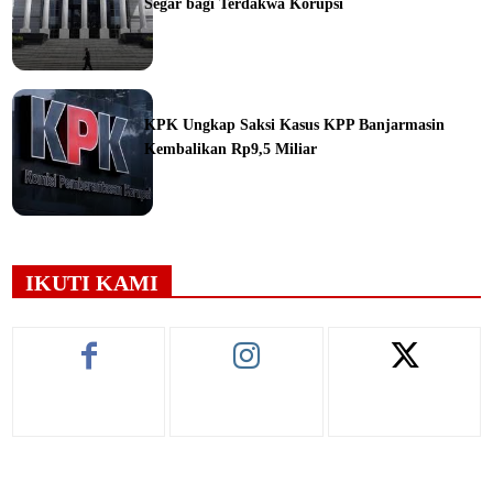
Segar bagi Terdakwa Korupsi
ine
KPK Ungkap Saksi Kasus KPP Banjarmasin
Kembalikan Rp9,5 Miliar
ine
IKUTI KAMI