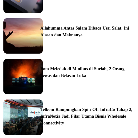
ine
Allahumma Antas Salam Dibaca Usai Salat, Ini
Alasan dan Maknanya
ine
Bom Meledak di Minibus di Suriah, 2 Orang
Tewas dan Belasan Luka
ine
Telkom Rampungkan Spin-Off InfraCo Tahap 2,
InfraNexia Jadi Pilar Utama Bisnis Wholesale
Connectivity