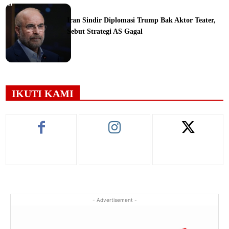
orial
Iran Sindir Diplomasi Trump Bak Aktor Teater,
Sebut Strategi AS Gagal
ine
IKUTI KAMI
- Advertisement -