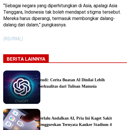
“Sebagai negara yang diperhitungkan di Asia, apalagi Asia
Tenggara, Indonesia tak boleh mendapat stigma tersebut.
Mereka harus diperangi, termasuk membongkar dalang-
dalang dari dalam,” pungkasnya.
(RD/RML)
BERITA LAINNYA
Studi: Cerita Buatan AI Dinilai Lebih
Berkualitas dari Tulisan Manusia
ine
Terlalu Andalkan AI, Pria Ini Kaget Sakit
Tenggorokan Ternyata Kanker Stadium 4