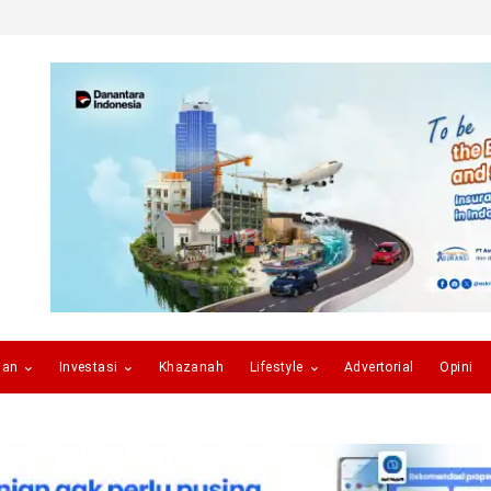
gan
Investasi
Khazanah
Lifestyle
Advertorial
Opini