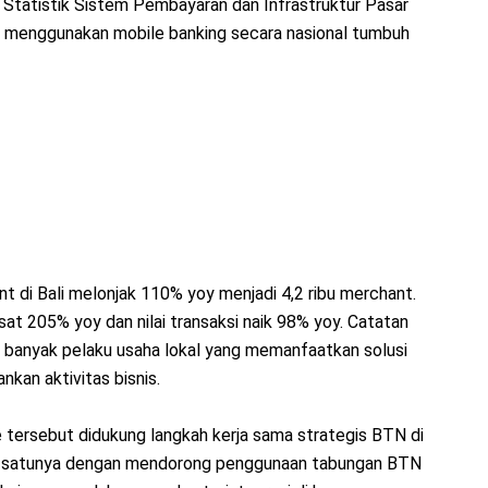
m Statistik Sistem Pembayaran dan Infrastruktur Pasar
 menggunakan mobile banking secara nasional tumbuh
nt di Bali melonjak 110% yoy menjadi 4,2 ribu merchant.
at 205% yoy dan nilai transaksi naik 98% yoy. Catatan
 banyak pelaku usaha lokal yang memanfaatkan solusi
kan aktivitas bisnis.
lé tersebut didukung langkah kerja sama strategis BTN di
lah satunya dengan mendorong penggunaan tabungan BTN