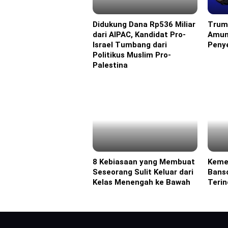
Didukung Dana Rp536 Miliar
Trum
Eropa
Ameri
dari AIPAC, Kandidat Pro-
Amun
Israel Tumbang dari
Penye
Politikus Muslim Pro-
Palestina
8 Kebiasaan yang Membuat
Keme
Headline
Headl
Seseorang Sulit Keluar dari
Bans
Kelas Menengah ke Bawah
Terin