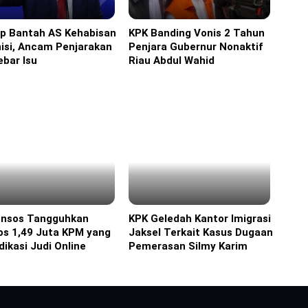
p Bantah AS Kehabisan
KPK Banding Vonis 2 Tahun
ka
Headline
isi, Ancam Penjarakan
Penjara Gubernur Nonaktif
bar Isu
Riau Abdul Wahid
nsos Tangguhkan
KPK Geledah Kantor Imigrasi
ine
Headline
os 1,49 Juta KPM yang
Jaksel Terkait Kasus Dugaan
dikasi Judi Online
Pemerasan Silmy Karim