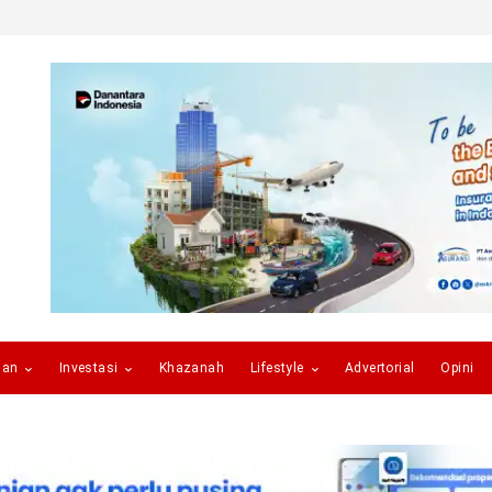
gan
Investasi
Khazanah
Lifestyle
Advertorial
Opini