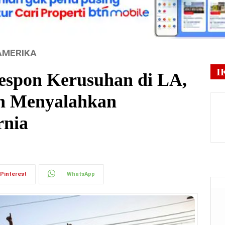
AMERIKA
I
spon Kerusuhan di LA,
n Menyalahkan
rnia
Pinterest
WhatsApp