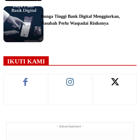
ine
Bunga Tinggi Bank Digital Menggiurkan,
Nasabah Perlu Waspadai Risikonya
ine
IKUTI KAMI
- Advertisement -