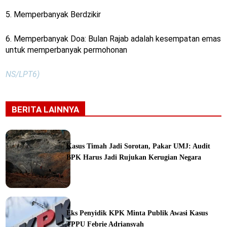
5. Memperbanyak Berdzikir
6. Memperbanyak Doa: Bulan Rajab adalah kesempatan emas
untuk memperbanyak permohonan
NS/LPT6)
BERITA LAINNYA
Kasus Timah Jadi Sorotan, Pakar UMJ: Audit
BPK Harus Jadi Rujukan Kerugian Negara
ine
Eks Penyidik KPK Minta Publik Awasi Kasus
TPPU Febrie Adriansyah