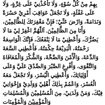
بِهِمْ مِنْ كُلِّ سُوْءٍ، وَلَا تَأْخُذْنِيْ عَلَى غِرَّةٍ، وَلَا
عَلَى غَفْلَةٍ، وَلَا تَجْعَلْ عَوَاقِبَ أَمْرِيْ حَسْرَةً
وَنَدَامَةً، وَارْضَ عَنِّيْ؛ فَإِنَّ مَغْفِرَتَكَ لِلظَّالِمِيْنَ،
وَأَنَا مِنَ الظَّالِمِيْنَ. اَللّٰهُمَّ اغْفِرْ لِيْ مَا لَا
يَضُرُّكَ، وَأَعْطِنِيْ مَا لَا يَنْفَعُكَ، فَإِنَّكَ الْوَاسِعَةُ
رَحْمَتُهُ، الْبَدِيْعَةُ حِكْمَتُهُ، فَأَعْطِنِي السَّعَةَ
وَالدَّعَةَ، وَالْأَمْنَ وَالصِّحَّةَ، وَالشُّكْرَ وَالْمُعَافَاةَ
وَالتَّقْوَى، وَأَفْرِغِ الصَّبْرَ وَالصِّدْقَ عَلَيَّ وَعَلَى
أَوْلِيَائِكَ، وَأَعْطِنِي الْيُسْرَ، وَلَا تَجْعَلْ مَعَهُ
الْعُسْرَ، وَاعْمُمْ بِذٰلِكَ أَهْلِيْ وَوَلَدِيْ وَإِخْوَانِيْ
فِيْكَ، وَمَنْ وَلَدَنِيْ، مِنَ الْمُسْلِمِيْنَ وَالْمُسْلِمَاتِ
وَالْمُؤْمِنِيْنَ وَالْمُؤْمِنَات