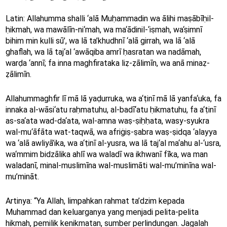
Latin: Allahumma shalli ‘alā Muḥammadin wa ālihi maṣābīḥil-
ḥikmah, wa mawālīn-ni‘mah, wa ma‘ādinil-‘iṣmah, wa‘ṣimnī
bihim min kulli sū’, wa lā ta’khudhnī ‘alā girrah, wa lā ‘alā
ghaflah, wa lā taj‘al ‘awāqiba amrī ḥasratan wa nadāmah,
warḍa ‘annī; fa inna maghfirataka liẓ-ẓālimīn, wa anā minaẓ-
ẓālimīn.
Allahummaghfir lī mā lā yaḍurruka, wa a‘ṭinī mā lā yanfa‘uka, fa
innaka al-wāsi‘atu raḥmatuhu, al-badī‘atu ḥikmatuhu, fa a‘ṭinī
as-sa‘ata wad-da‘ata, wal-amna waṣ-ṣiḥḥata, wasy-syukra
wal-mu‘āfāta wat-taqwā, wa afriġiṣ-ṣabra waṣ-ṣidqa ‘alayya
wa ‘alā awliyā’ika, wa a‘ṭinī al-yusra, wa lā taj‘al ma‘ahu al-‘usra,
wa‘mmim bidzālika ahlī wa waladī wa ikhwanī fīka, wa man
waladanī, minal-muslimīna wal-muslimāti wal-mu’minīna wal-
mu’mināt.
Artinya: “Ya Allah, limpahkan rahmat ta’dzim kepada
Muhammad dan keluarganya yang menjadi pelita-pelita
hikmah, pemilik kenikmatan, sumber perlindungan. Jagalah