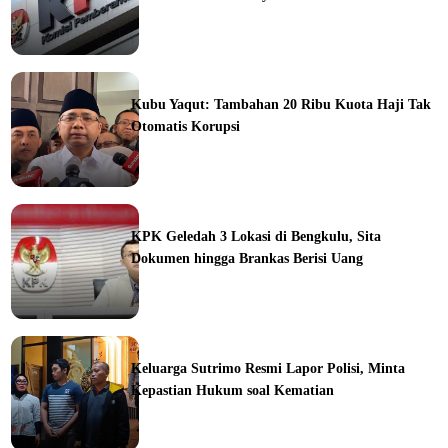
ine
Kubu Yaqut: Tambahan 20 Ribu Kuota Haji Tak
Otomatis Korupsi
ine
KPK Geledah 3 Lokasi di Bengkulu, Sita
Dokumen hingga Brankas Berisi Uang
ine
Keluarga Sutrimo Resmi Lapor Polisi, Minta
Kepastian Hukum soal Kematian