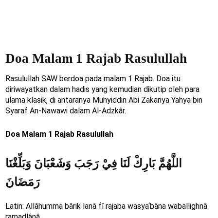
Doa Malam 1 Rajab Rasulullah
Rasulullah SAW berdoa pada malam 1 Rajab. Doa itu
diriwayatkan dalam hadis yang kemudian dikutip oleh para
ulama klasik, di antaranya Muhyiddin Abi Zakariya Yahya bin
Syaraf An-Nawawi dalam Al-Adzkâr.
Doa Malam 1 Rajab Rasulullah
اللَّهُمَّ بَارِكْ لَنَا فِيْ رَجَبَ وَشَعْبَانَ وَبَلِّغْنَا
رَمَضَانَ
Latin: Allâhumma bârik lanâ fî rajaba wasya‘bâna waballighnâ
ramadlânâ