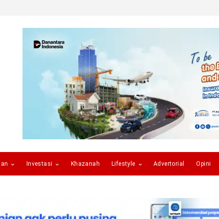
gan
Investasi
Khazanah
Lifestyle
Advertorial
Opini