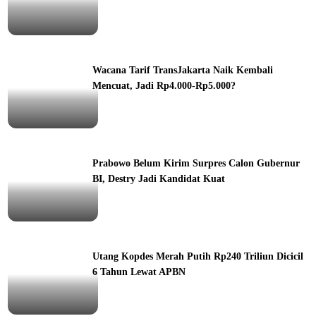
ine
Wacana Tarif TransJakarta Naik Kembali
Mencuat, Jadi Rp4.000-Rp5.000?
ine
Prabowo Belum Kirim Surpres Calon Gubernur
BI, Destry Jadi Kandidat Kuat
ine
Utang Kopdes Merah Putih Rp240 Triliun Dicicil
6 Tahun Lewat APBN