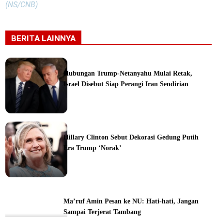
(NS/CNB)
BERITA LAINNYA
Hubungan Trump-Netanyahu Mulai Retak,
Israel Disebut Siap Perangi Iran Sendirian
ine
Hillary Clinton Sebut Dekorasi Gedung Putih
Era Trump ‘Norak’
Ma’ruf Amin Pesan ke NU: Hati-hati, Jangan
Sampai Terjerat Tambang