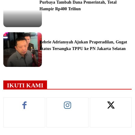
Purbaya Tambah Dana Pemerintah, Total
Hampir Rp400 Triliun
ine
Febrie Adriansyah Ajukan Praperadilan, Gugat
Status Tersangka TPPU ke PN Jakarta Selatan
ine
IKUTI KAMI