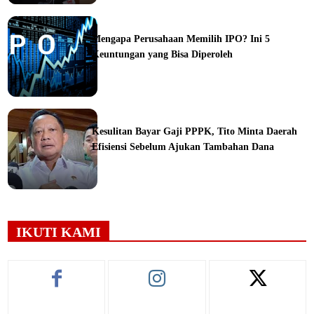
ine
Mengapa Perusahaan Memilih IPO? Ini 5
Keuntungan yang Bisa Diperoleh
ine
Kesulitan Bayar Gaji PPPK, Tito Minta Daerah
Efisiensi Sebelum Ajukan Tambahan Dana
ine
IKUTI KAMI