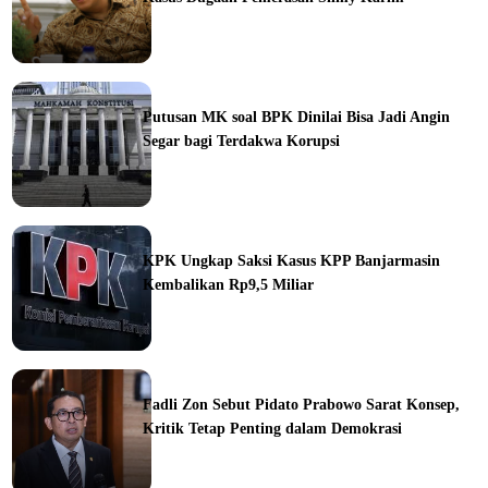
ine
Putusan MK soal BPK Dinilai Bisa Jadi Angin
Segar bagi Terdakwa Korupsi
ine
KPK Ungkap Saksi Kasus KPP Banjarmasin
Kembalikan Rp9,5 Miliar
ine
Fadli Zon Sebut Pidato Prabowo Sarat Konsep,
Kritik Tetap Penting dalam Demokrasi