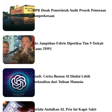
DPR Desak Pemerintah Audit Proyek Pemetaan
Nonperkotaan
ine
Eks Jampidsus Febrie Diperiksa Tim 9 Terkait
Kasus TPPU
ine
Studi: Cerita Buatan AI Dinilai Lebih
Berkualitas dari Tulisan Manusia
ine
Terlalu Andalkan AI, Pria Ini Kaget Sakit