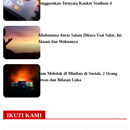
Tenggorokan Ternyata Kanker Stadium 4
ine
Allahumma Antas Salam Dibaca Usai Salat, Ini
Alasan dan Maknanya
ine
Bom Meledak di Minibus di Suriah, 2 Orang
Tewas dan Belasan Luka
ine
IKUTI KAMI