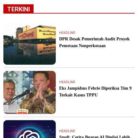
TERKINI
HEADLINE
DPR Desak Pemerintah Audit Proyek
Pemetaan Nonperkotaan
HEADLINE
Eks Jampidsus Febrie Diperiksa Tim 9
Terkait Kasus TPPU
HEADLINE
Studi: Cerita Buatan AI Dinilai Lebih