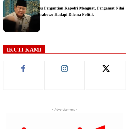
Isu Pergantian Kapolri Menguat, Pengamat Nilai
Prabowo Hadapi Dilema Politik
ine
IKUTI KAMI
- Advertisement -