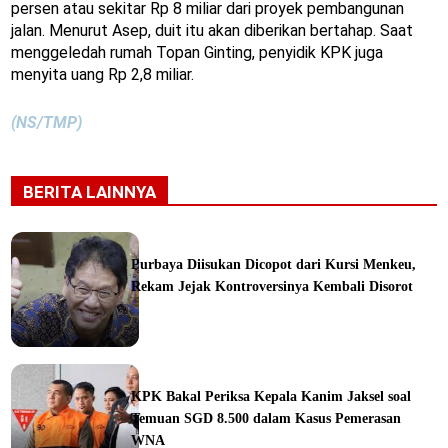
persen atau sekitar Rp 8 miliar dari proyek pembangunan
jalan. Menurut Asep, duit itu akan diberikan bertahap. Saat
menggeledah rumah Topan Ginting, penyidik KPK juga
menyita uang Rp 2,8 miliar.
(NS/TMP)
BERITA LAINNYA
Purbaya Diisukan Dicopot dari Kursi Menkeu,
Rekam Jejak Kontroversinya Kembali Disorot
ine
KPK Bakal Periksa Kepala Kanim Jaksel soal
Temuan SGD 8.500 dalam Kasus Pemerasan
WNA