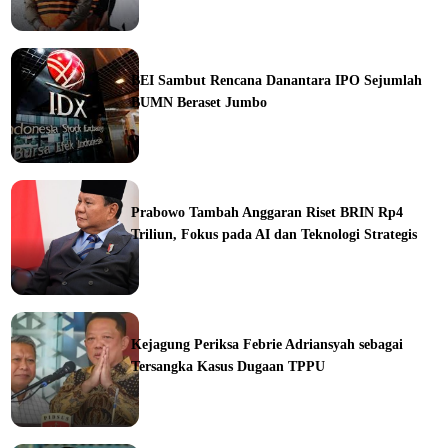
ine
BEI Sambut Rencana Danantara IPO Sejumlah
BUMN Beraset Jumbo
ine
Prabowo Tambah Anggaran Riset BRIN Rp4
Triliun, Fokus pada AI dan Teknologi Strategis
ine
Kejagung Periksa Febrie Adriansyah sebagai
Tersangka Kasus Dugaan TPPU
ine