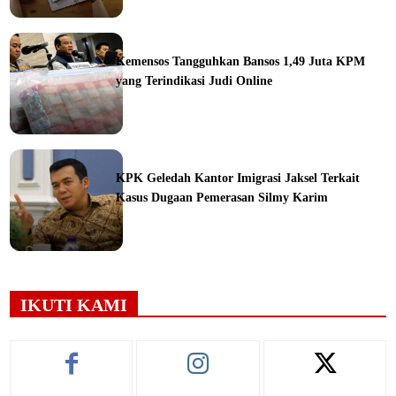
ine
Kemensos Tangguhkan Bansos 1,49 Juta KPM
yang Terindikasi Judi Online
ine
KPK Geledah Kantor Imigrasi Jaksel Terkait
Kasus Dugaan Pemerasan Silmy Karim
ine
IKUTI KAMI