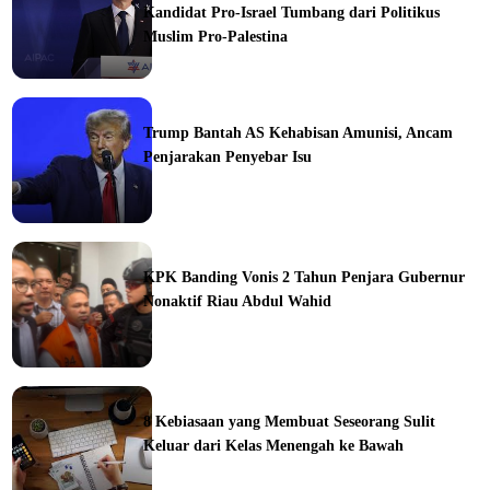
Kandidat Pro-Israel Tumbang dari Politikus
Muslim Pro-Palestina
Trump Bantah AS Kehabisan Amunisi, Ancam
Penjarakan Penyebar Isu
ka
KPK Banding Vonis 2 Tahun Penjara Gubernur
Nonaktif Riau Abdul Wahid
ine
8 Kebiasaan yang Membuat Seseorang Sulit
Keluar dari Kelas Menengah ke Bawah