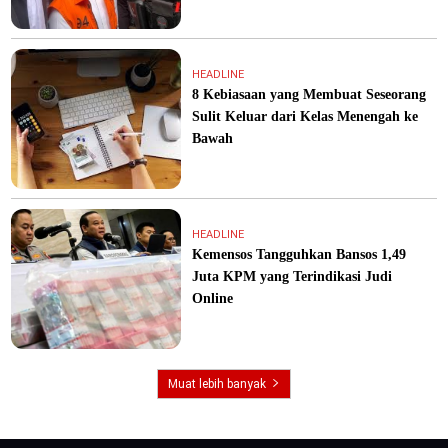
HEADLINE
8 Kebiasaan yang Membuat Seseorang
Sulit Keluar dari Kelas Menengah ke
Bawah
HEADLINE
Kemensos Tangguhkan Bansos 1,49
Juta KPM yang Terindikasi Judi
Online
Muat lebih banyak