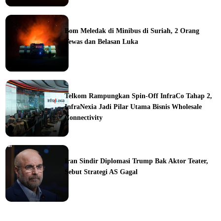
ine
Bom Meledak di Minibus di Suriah, 2 Orang
Tewas dan Belasan Luka
ine
Telkom Rampungkan Spin-Off InfraCo Tahap 2,
InfraNexia Jadi Pilar Utama Bisnis Wholesale
Connectivity
orial
Iran Sindir Diplomasi Trump Bak Aktor Teater,
Sebut Strategi AS Gagal
ine