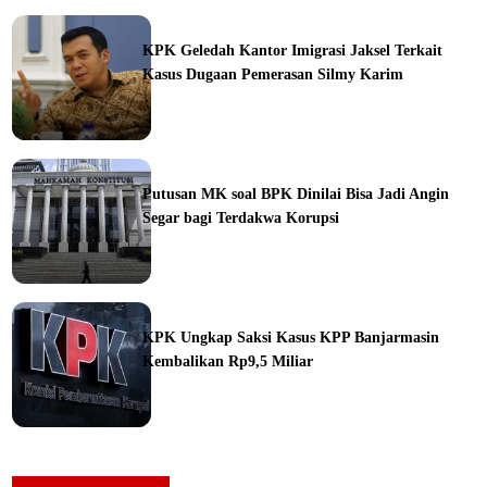
ine
KPK Geledah Kantor Imigrasi Jaksel Terkait
Kasus Dugaan Pemerasan Silmy Karim
ine
Putusan MK soal BPK Dinilai Bisa Jadi Angin
Segar bagi Terdakwa Korupsi
ine
KPK Ungkap Saksi Kasus KPP Banjarmasin
Kembalikan Rp9,5 Miliar
ine