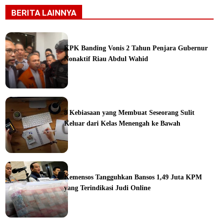
BERITA LAINNYA
KPK Banding Vonis 2 Tahun Penjara Gubernur
Nonaktif Riau Abdul Wahid
ine
8 Kebiasaan yang Membuat Seseorang Sulit
Keluar dari Kelas Menengah ke Bawah
ine
Kemensos Tangguhkan Bansos 1,49 Juta KPM
yang Terindikasi Judi Online