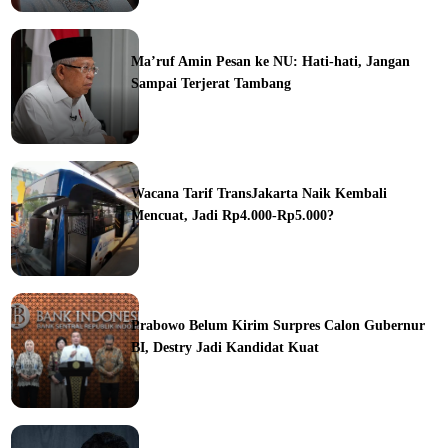
Ma’ruf Amin Pesan ke NU: Hati-hati, Jangan
Sampai Terjerat Tambang
ine
Wacana Tarif TransJakarta Naik Kembali
Mencuat, Jadi Rp4.000-Rp5.000?
ine
Prabowo Belum Kirim Surpres Calon Gubernur
BI, Destry Jadi Kandidat Kuat
ine