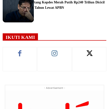
Utang Kopdes Merah Putih Rp240 Triliun Dicicil
6 Tahun Lewat APBN
ine
IKUTI KAMI
- Advertisement -