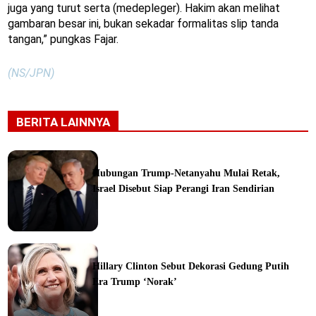
juga yang turut serta (medepleger). Hakim akan melihat
gambaran besar ini, bukan sekadar formalitas slip tanda
tangan,” pungkas Fajar.
(NS/JPN)
BERITA LAINNYA
Hubungan Trump-Netanyahu Mulai Retak,
Israel Disebut Siap Perangi Iran Sendirian
ine
Hillary Clinton Sebut Dekorasi Gedung Putih
Era Trump ‘Norak’