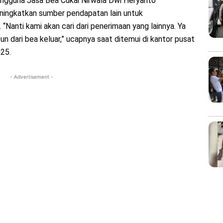
engguna Jasa Bea Cukai Nirwala Dwi Heryanto
ingkatkan sumber pendapatan lain untuk
Nanti kami akan cari dari penerimaan yang lainnya. Ya
pun dari bea keluar,” ucapnya saat ditemui di kantor pusat
025.
- Advertisement -