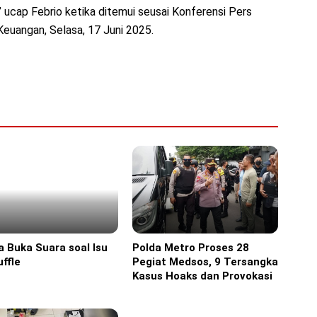
” ucap Febrio ketika ditemui seusai Konferensi Pers
euangan, Selasa, 17 Juni 2025.
a Buka Suara soal Isu
Polda Metro Proses 28
ine
Headline
ffle
Pegiat Medsos, 9 Tersangka
Kasus Hoaks dan Provokasi