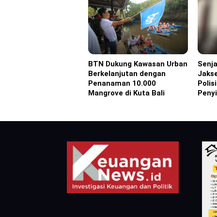
BTN Dukung Kawasan Urban
Senja
Advertorial
Headl
Berkelanjutan dengan
Jakse
Penanaman 10.000
Polis
Mangrove di Kuta Bali
Peny