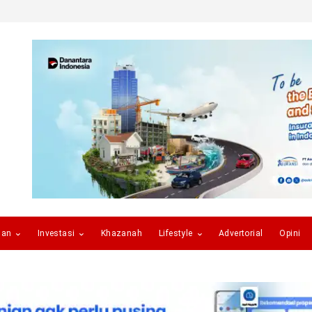
gan
Investasi
Khazanah
Lifestyle
Advertorial
Opini