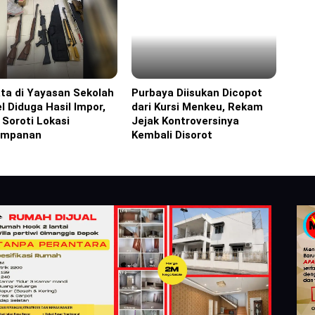
ta di Yayasan Sekolah
Purbaya Diisukan Dicopot
ine
Headline
l Diduga Hasil Impor,
dari Kursi Menkeu, Rekam
i Soroti Lokasi
Jejak Kontroversinya
impanan
Kembali Disorot