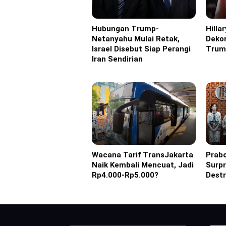
Hubungan Trump-
Hilla
Headline
Eropa
Netanyahu Mulai Retak,
Dekor
Israel Disebut Siap Perangi
Trum
Iran Sendirian
Wacana Tarif TransJakarta
Prab
Headline
Headl
Naik Kembali Mencuat, Jadi
Surpr
Rp4.000-Rp5.000?
Destr