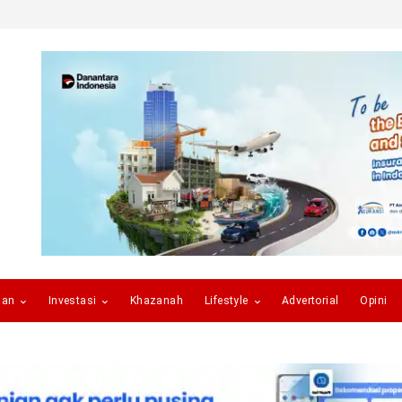
gan
Investasi
Khazanah
Lifestyle
Advertorial
Opini