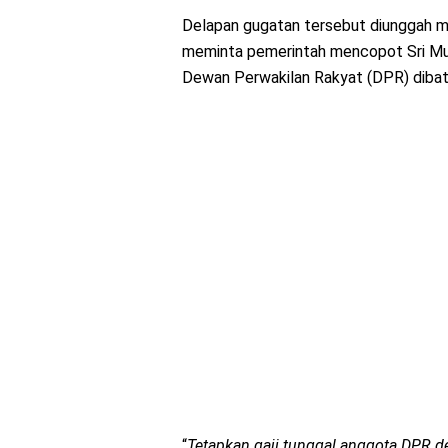
Delapan gugatan tersebut diunggah med
meminta pemerintah mencopot Sri Mul
Dewan Perwakilan Rakyat (DPR) dibat
“
Tetapkan gaji tunggal anggota DPR de