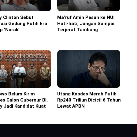
ry Clinton Sebut
Ma’ruf Amin Pesan ke NU:
Headline
asi Gedung Putih Era
Hati-hati, Jangan Sampai
p ‘Norak’
Terjerat Tambang
owo Belum Kirim
Utang Kopdes Merah Putih
ine
Headline
es Calon Gubernur BI,
Rp240 Triliun Dicicil 6 Tahun
y Jadi Kandidat Kuat
Lewat APBN