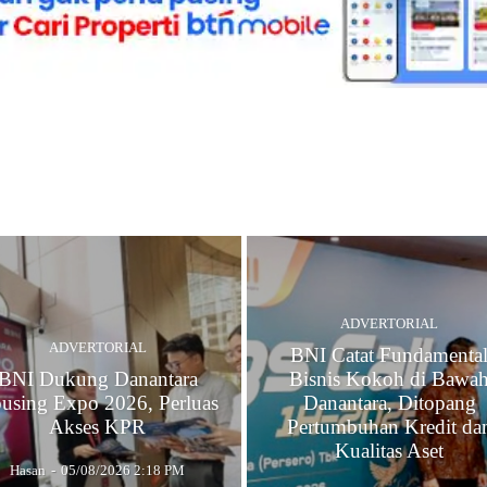
ADVERTORIAL
ADVERTORIAL
BNI Catat Fundamenta
BNI Dukung Danantara
Bisnis Kokoh di Bawa
using Expo 2026, Perluas
Danantara, Ditopang
Akses KPR
Pertumbuhan Kredit da
Kualitas Aset
Hasan
-
05/08/2026 2:18 PM