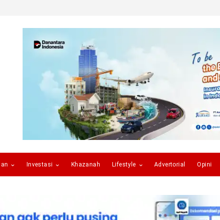
gan
Investasi
Khazanah
Lifestyle
Advertorial
Opini