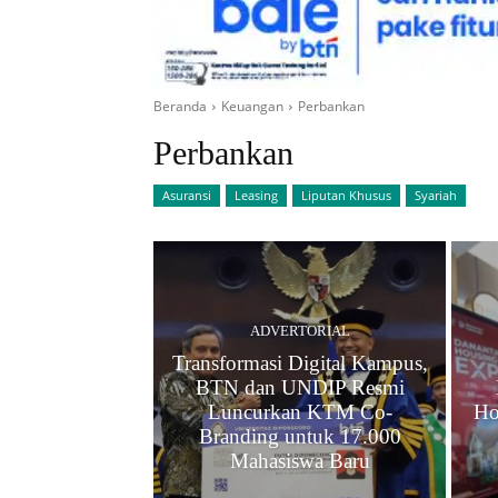
Beranda
Keuangan
Perbankan
Perbankan
Asuransi
Leasing
Liputan Khusus
Syariah
ADVERTORIAL
Transformasi Digital Kampus,
BTN dan UNDIP Resmi
Luncurkan KTM Co-
Ho
Branding untuk 17.000
Mahasiswa Baru