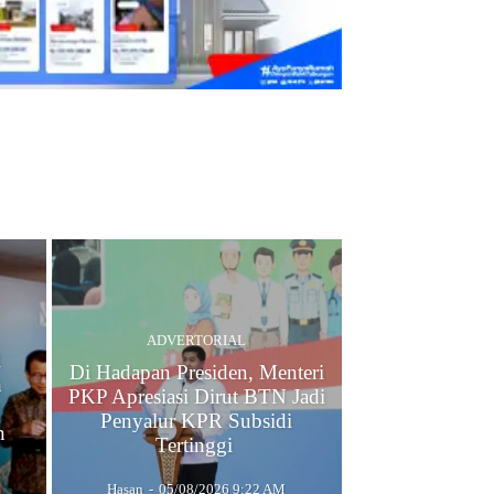
ADVERTORIAL
l
Di Hadapan Presiden, Menteri
h
PKP Apresiasi Dirut BTN Jadi
Penyalur KPR Subsidi
n
Tertinggi
Hasan
-
05/08/2026 9:22 AM