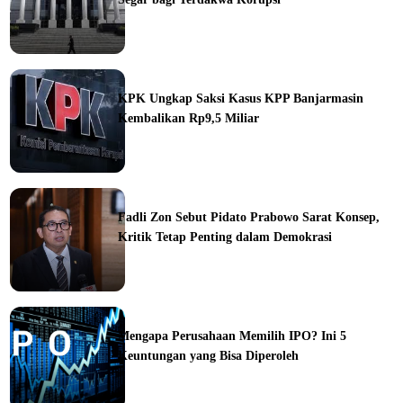
ine
KPK Ungkap Saksi Kasus KPP Banjarmasin
Kembalikan Rp9,5 Miliar
ine
Fadli Zon Sebut Pidato Prabowo Sarat Konsep,
Kritik Tetap Penting dalam Demokrasi
ine
Mengapa Perusahaan Memilih IPO? Ini 5
Keuntungan yang Bisa Diperoleh