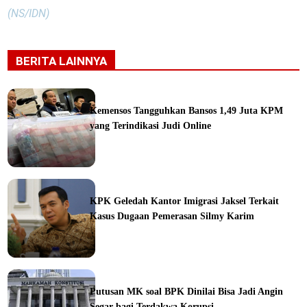
(NS/IDN)
BERITA LAINNYA
Kemensos Tangguhkan Bansos 1,49 Juta KPM
yang Terindikasi Judi Online
ine
KPK Geledah Kantor Imigrasi Jaksel Terkait
Kasus Dugaan Pemerasan Silmy Karim
ine
Putusan MK soal BPK Dinilai Bisa Jadi Angin
Segar bagi Terdakwa Korupsi