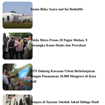
ine
Istana Buka Suara soal Isu Reshuffle
ine
Polda Metro Proses 28 Pegiat Medsos, 9
Tersangka Kasus Hoaks dan Provokasi
ine
BTN Dukung Kawasan Urban Berkelanjutan
dengan Penanaman 10.000 Mangrove di Kuta
Bali
orial
Senjata di Yayasan Sekolah Jaksel Diduga Hasil