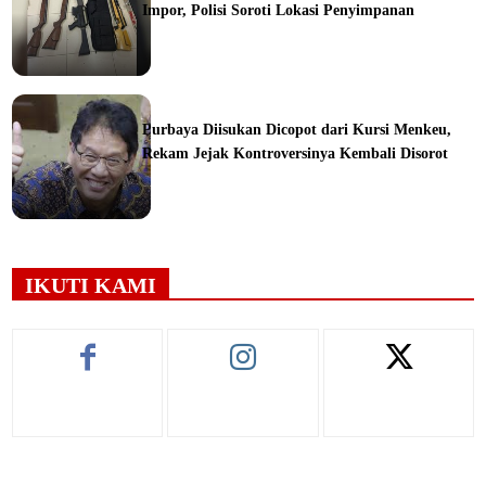
Impor, Polisi Soroti Lokasi Penyimpanan
ine
Purbaya Diisukan Dicopot dari Kursi Menkeu,
Rekam Jejak Kontroversinya Kembali Disorot
ine
IKUTI KAMI