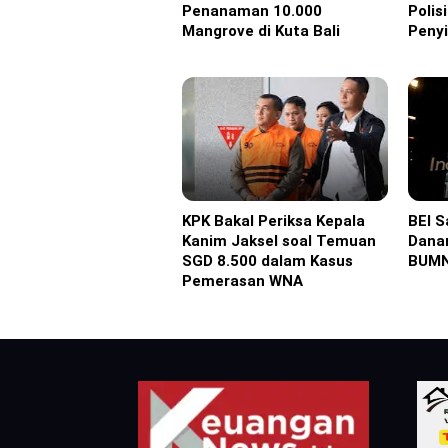
Penanaman 10.000
Polis
Mangrove di Kuta Bali
Peny
KPK Bakal Periksa Kepala
BEI 
Headline
Headl
Kanim Jaksel soal Temuan
Dana
SGD 8.500 dalam Kasus
BUMN
Pemerasan WNA