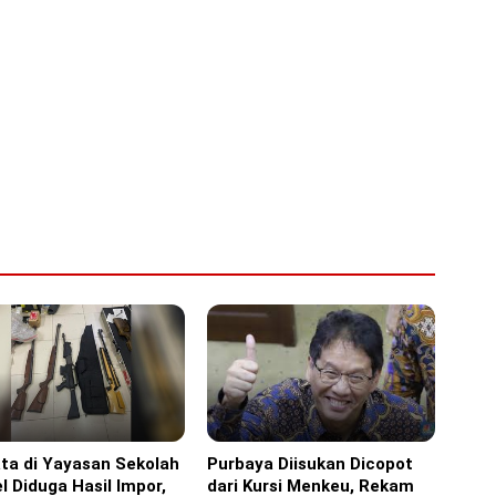
ta di Yayasan Sekolah
Purbaya Diisukan Dicopot
ine
Headline
l Diduga Hasil Impor,
dari Kursi Menkeu, Rekam