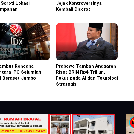
i Soroti Lokasi
Jejak Kontroversinya
impanan
Kembali Disorot
Sambut Rencana
Prabowo Tambah Anggaran
ine
Headline
ntara IPO Sejumlah
Riset BRIN Rp4 Triliun,
 Beraset Jumbo
Fokus pada AI dan Teknologi
Strategis