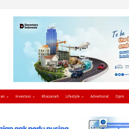
gan
Investasi
Khazanah
Lifestyle
Advertorial
Opini