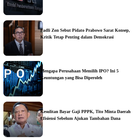
ine
Fadli Zon Sebut Pidato Prabowo Sarat Konsep,
Kritik Tetap Penting dalam Demokrasi
ine
Mengapa Perusahaan Memilih IPO? Ini 5
Keuntungan yang Bisa Diperoleh
ine
Kesulitan Bayar Gaji PPPK, Tito Minta Daerah
Efisiensi Sebelum Ajukan Tambahan Dana