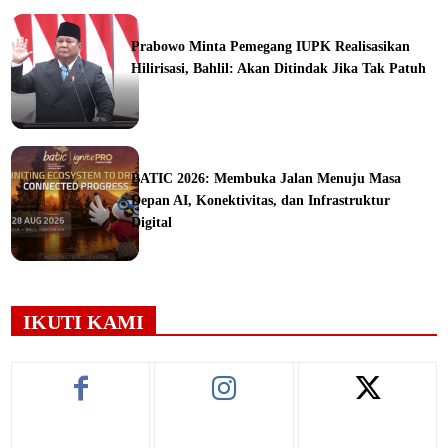
ine
Prabowo Minta Pemegang IUPK Realisasikan
Hilirisasi, Bahlil: Akan Ditindak Jika Tak Patuh
ine
BATIC 2026: Membuka Jalan Menuju Masa
Depan AI, Konektivitas, dan Infrastruktur
Digital
orial
IKUTI KAMI