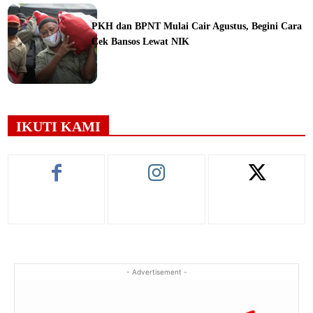
ine
PKH dan BPNT Mulai Cair Agustus, Begini Cara
Cek Bansos Lewat NIK
ine
IKUTI KAMI
- Advertisement -