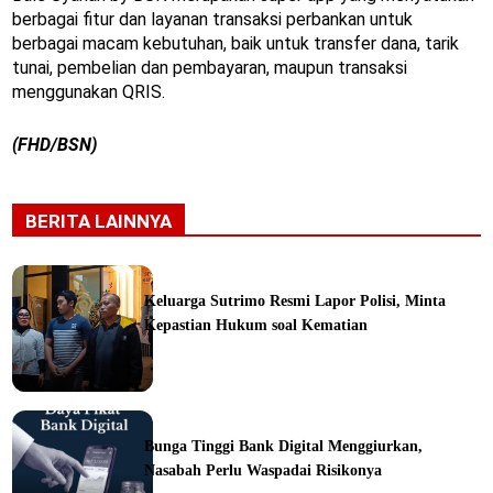
berbagai fitur dan layanan transaksi perbankan untuk
berbagai macam kebutuhan, baik untuk transfer dana, tarik
tunai, pembelian dan pembayaran, maupun transaksi
menggunakan QRIS.
(FHD/BSN)
BERITA LAINNYA
Keluarga Sutrimo Resmi Lapor Polisi, Minta
Kepastian Hukum soal Kematian
ine
Bunga Tinggi Bank Digital Menggiurkan,
Nasabah Perlu Waspadai Risikonya