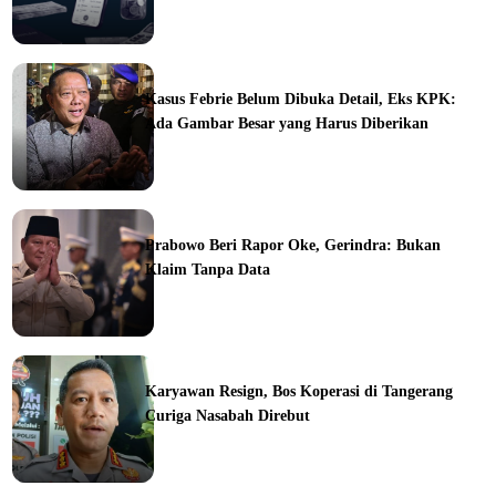
ine
Kasus Febrie Belum Dibuka Detail, Eks KPK:
Ada Gambar Besar yang Harus Diberikan
ine
Prabowo Beri Rapor Oke, Gerindra: Bukan
Klaim Tanpa Data
ine
Karyawan Resign, Bos Koperasi di Tangerang
Curiga Nasabah Direbut