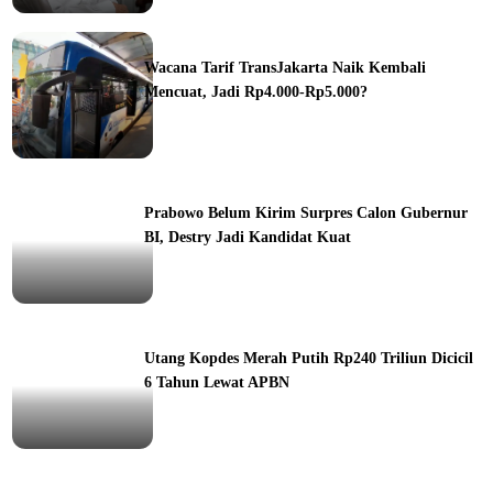
ine
Wacana Tarif TransJakarta Naik Kembali
Mencuat, Jadi Rp4.000-Rp5.000?
ine
Prabowo Belum Kirim Surpres Calon Gubernur
BI, Destry Jadi Kandidat Kuat
ine
Utang Kopdes Merah Putih Rp240 Triliun Dicicil
6 Tahun Lewat APBN
ine