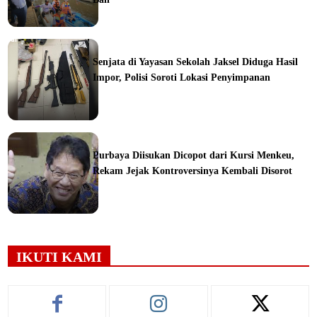
orial
Senjata di Yayasan Sekolah Jaksel Diduga Hasil
Impor, Polisi Soroti Lokasi Penyimpanan
ine
Purbaya Diisukan Dicopot dari Kursi Menkeu,
Rekam Jejak Kontroversinya Kembali Disorot
ine
IKUTI KAMI