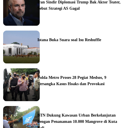
Iran Sindir Diplomasi Trump Bak Aktor Teater,
Sebut Strategi AS Gagal
ine
Istana Buka Suara soal Isu Reshuffle
ine
Polda Metro Proses 28 Pegiat Medsos, 9
Tersangka Kasus Hoaks dan Provokasi
ine
BTN Dukung Kawasan Urban Berkelanjutan
dengan Penanaman 10.000 Mangrove di Kuta
Bali