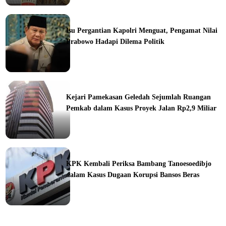
ine
Isu Pergantian Kapolri Menguat, Pengamat Nilai
Prabowo Hadapi Dilema Politik
ine
Kejari Pamekasan Geledah Sejumlah Ruangan
Pemkab dalam Kasus Proyek Jalan Rp2,9 Miliar
ine
KPK Kembali Periksa Bambang Tanoesoedibjo
dalam Kasus Dugaan Korupsi Bansos Beras
ine