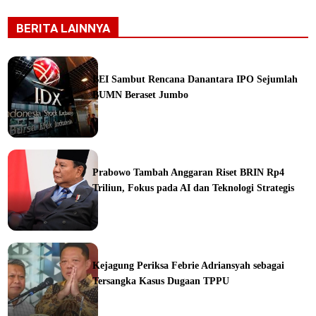
BERITA LAINNYA
BEI Sambut Rencana Danantara IPO Sejumlah
BUMN Beraset Jumbo
ine
Prabowo Tambah Anggaran Riset BRIN Rp4
Triliun, Fokus pada AI dan Teknologi Strategis
ine
Kejagung Periksa Febrie Adriansyah sebagai
Tersangka Kasus Dugaan TPPU