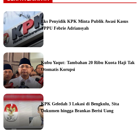
Eks Penyidik KPK Minta Publik Awasi Kasus
TPPU Febrie Adriansyah
ine
Kubu Yaqut: Tambahan 20 Ribu Kuota Haji Tak
Otomatis Korupsi
ine
KPK Geledah 3 Lokasi di Bengkulu, Sita
Dokumen hingga Brankas Berisi Uang
ine