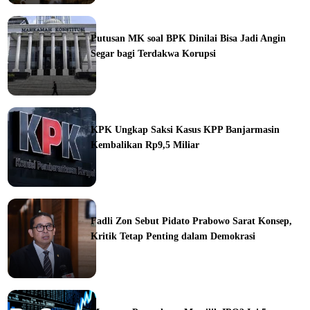
ine
Putusan MK soal BPK Dinilai Bisa Jadi Angin
Segar bagi Terdakwa Korupsi
ine
KPK Ungkap Saksi Kasus KPP Banjarmasin
Kembalikan Rp9,5 Miliar
ine
Fadli Zon Sebut Pidato Prabowo Sarat Konsep,
Kritik Tetap Penting dalam Demokrasi
ine