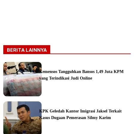
BERITA LAINNYA
Kemensos Tangguhkan Bansos 1,49 Juta KPM
yang Terindikasi Judi Online
ine
KPK Geledah Kantor Imigrasi Jaksel Terkait
Kasus Dugaan Pemerasan Silmy Karim