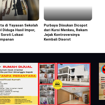
ta di Yayasan Sekolah
Purbaya Diisukan Dicopot
ine
Headline
l Diduga Hasil Impor,
dari Kursi Menkeu, Rekam
i Soroti Lokasi
Jejak Kontroversinya
impanan
Kembali Disorot