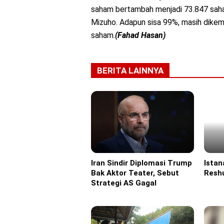
saham bertambah menjadi 73.847 saha
Mizuho.
Adapun sisa 99%, masih dikem
saham.
(Fahad Hasan)
BERITA LAINNYA
Iran Sindir Diplomasi Trump
Istan
Headline
Headl
Bak Aktor Teater, Sebut
Reshu
Strategi AS Gagal