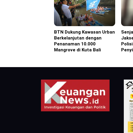
BTN Dukung Kawasan Urban
Senja
Advertorial
Headl
Berkelanjutan dengan
Jakse
Penanaman 10.000
Polis
Mangrove di Kuta Bali
Peny