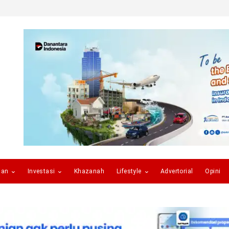
gan
Investasi
Khazanah
Lifestyle
Advertorial
Opini