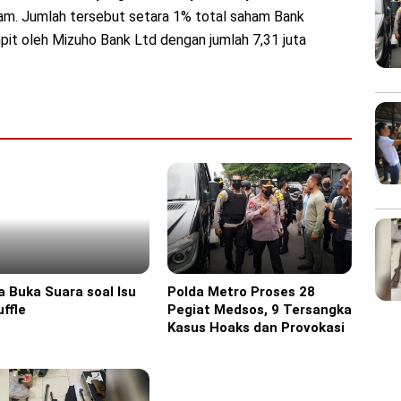
m. Jumlah tersebut setara 1% total saham Bank
pit oleh Mizuho Bank Ltd dengan jumlah 7,31 juta
a Buka Suara soal Isu
Polda Metro Proses 28
ine
Headline
ffle
Pegiat Medsos, 9 Tersangka
Kasus Hoaks dan Provokasi