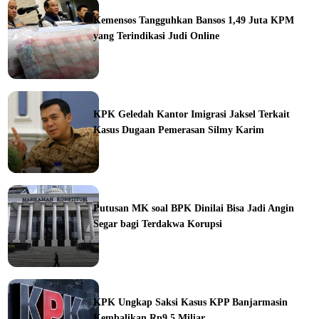
Kemensos Tangguhkan Bansos 1,49 Juta KPM
yang Terindikasi Judi Online
ine
KPK Geledah Kantor Imigrasi Jaksel Terkait
Kasus Dugaan Pemerasan Silmy Karim
ine
Putusan MK soal BPK Dinilai Bisa Jadi Angin
Segar bagi Terdakwa Korupsi
ine
KPK Ungkap Saksi Kasus KPP Banjarmasin
Kembalikan Rp9,5 Miliar