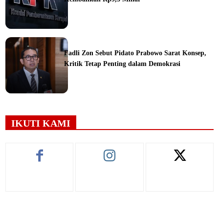
ine
Fadli Zon Sebut Pidato Prabowo Sarat Konsep,
Kritik Tetap Penting dalam Demokrasi
ine
IKUTI KAMI