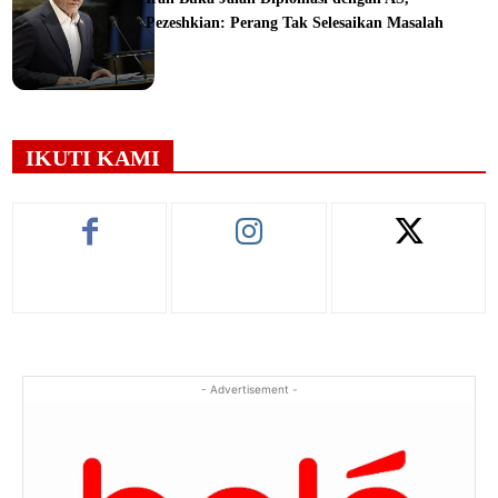
Pezeshkian: Perang Tak Selesaikan Masalah
ine
IKUTI KAMI
- Advertisement -