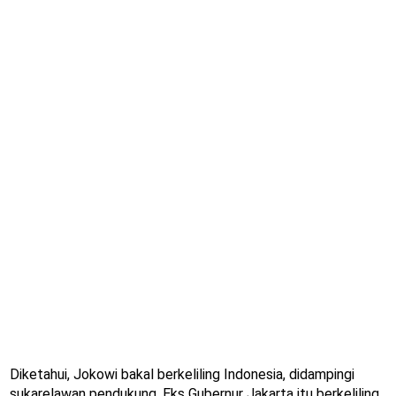
Diketahui, Jokowi bakal berkeliling Indonesia, didampingi
sukarelawan pendukung. Eks Gubernur Jakarta itu berkeliling