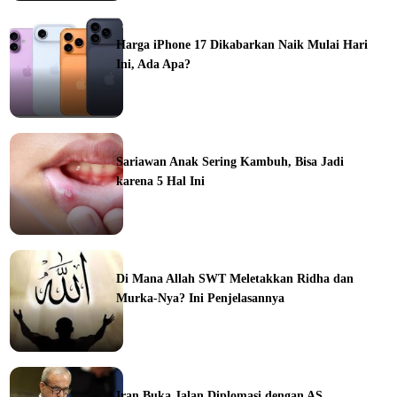
ine
Harga iPhone 17 Dikabarkan Naik Mulai Hari
Ini, Ada Apa?
ine
Sariawan Anak Sering Kambuh, Bisa Jadi
karena 5 Hal Ini
ine
Di Mana Allah SWT Meletakkan Ridha dan
Murka-Nya? Ini Penjelasannya
ine
Iran Buka Jalan Diplomasi dengan AS,