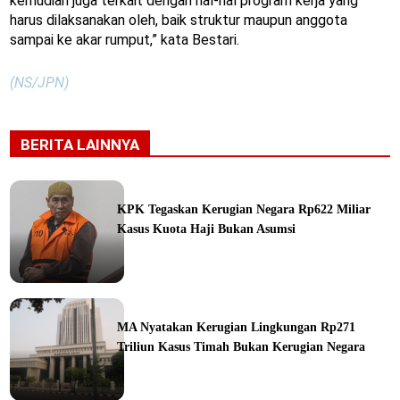
kemudian juga terkait dengan hal-hal program kerja yang
harus dilaksanakan oleh, baik struktur maupun anggota
sampai ke akar rumput,” kata Bestari.
(NS/JPN)
BERITA LAINNYA
KPK Tegaskan Kerugian Negara Rp622 Miliar
Kasus Kuota Haji Bukan Asumsi
ine
MA Nyatakan Kerugian Lingkungan Rp271
Triliun Kasus Timah Bukan Kerugian Negara