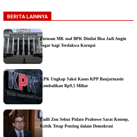
BERITA LAINNYA
Putusan MK soal BPK Dinilai Bisa Jadi Angin
Segar bagi Terdakwa Korupsi
ine
KPK Ungkap Saksi Kasus KPP Banjarmasin
Kembalikan Rp9,5 Miliar
ine
Fadli Zon Sebut Pidato Prabowo Sarat Konsep,
Kritik Tetap Penting dalam Demokrasi