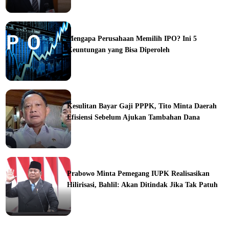
ine
Mengapa Perusahaan Memilih IPO? Ini 5
Keuntungan yang Bisa Diperoleh
ine
Kesulitan Bayar Gaji PPPK, Tito Minta Daerah
Efisiensi Sebelum Ajukan Tambahan Dana
ine
Prabowo Minta Pemegang IUPK Realisasikan
Hilirisasi, Bahlil: Akan Ditindak Jika Tak Patuh
ine