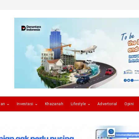
gan
Investasi
Khazanah
Lifestyle
Advertorial
Opini