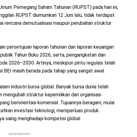
at Umum Pemegang Saham Tahunan (RUPST) pada hari ini,
anggilan RUPST diumumkan 12 Juni lalu, tidak terdapat
i rencana demutualisasi maupun perubahan struktur
ain persetujuan laporan tahunan dan laporan keuangan
publik Tahun Buku 2026, serta; pengangkatan dan
ode 2026–2030. Artinya, meskipun pintu regulasi telah
si BEI masih berada pada tahap yang sangat awal.
lam industri bursa global. Banyak bursa dunia telah
 mengubah struktur kepemilikan dari organisasi
yang berorientasi komersial. Tujuannya beragam, mulai
atkan investasi teknologi, memperluas produk
a saing menghadapi kompetisi global.
- Advertisement -