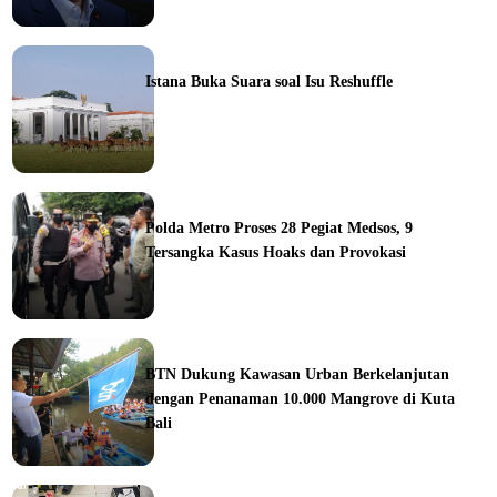
ine
Istana Buka Suara soal Isu Reshuffle
ine
Polda Metro Proses 28 Pegiat Medsos, 9
Tersangka Kasus Hoaks dan Provokasi
ine
BTN Dukung Kawasan Urban Berkelanjutan
dengan Penanaman 10.000 Mangrove di Kuta
Bali
orial