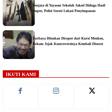
Senjata di Yayasan Sekolah Jaksel Diduga Hasil
Impor, Polisi Soroti Lokasi Penyimpanan
ine
Purbaya Diisukan Dicopot dari Kursi Menkeu,
Rekam Jejak Kontroversinya Kembali Disorot
ine
IKUTI KAMI