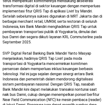
terus memperkuat komitmennya mendukung akselerasi
transformasi digital di sektor keuangan dengan memperluas
implementasi fitur QRIS Tap di aplikasi Livin’ by Mandiri.
Setelah sebelumnya sukses digunakan di MRT Jakarta dan di
berbagai merchant retail, UMKM, serta restoran di seluruh
Indonesia, kini Bank Mandiri menghadirkan QRIS Tap untuk
pembayaran transportasi publik di Yogyakarta, dimulai dari
bus Damri dan segera diikuti layanan KRL Commuterline pada
September 2025.
SVP Digital Retail Banking Bank Mandiri Yanto Masyap
menjelaskan, hadirnya QRIS Tap Livin’ pada moda
transportasi di Yogyakarta mencerminkan komitmen
perseroan dalam memperluas inklusi keuangan berbasis
teknologi. Hal ini juga sejalan dengan sinergi antara Bank
Indonesia dan pemerintah dalam mendorong digitalisasi
sistem pembayaran nasional. Dengan QRIS Tap, nasabah
Bank Mandiri kini dapat melakukan transaksi nontunai saat
naik bus Damri, cukup dengan menempelkan ponsel berfitur
Near Field Communication (NFC) ke mesin pembaca (reader)
di loket Damri. Pengguna juga dapat memilih sumber dana