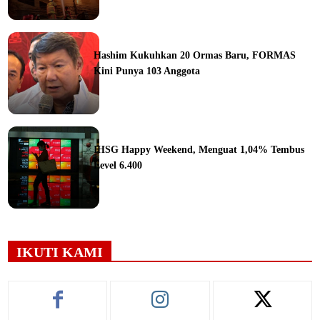
ine
Hashim Kukuhkan 20 Ormas Baru, FORMAS
Kini Punya 103 Anggota
ine
IHSG Happy Weekend, Menguat 1,04% Tembus
Level 6.400
ine
IKUTI KAMI