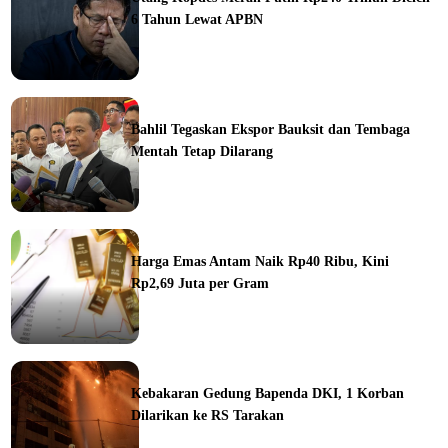
6 Tahun Lewat APBN
ine
Bahlil Tegaskan Ekspor Bauksit dan Tembaga
Mentah Tetap Dilarang
ine
Harga Emas Antam Naik Rp40 Ribu, Kini
Rp2,69 Juta per Gram
ine
Kebakaran Gedung Bapenda DKI, 1 Korban
Dilarikan ke RS Tarakan