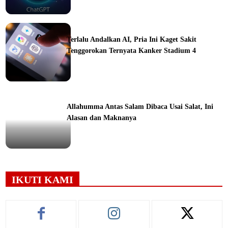
ine
Terlalu Andalkan AI, Pria Ini Kaget Sakit
Tenggorokan Ternyata Kanker Stadium 4
ine
Allahumma Antas Salam Dibaca Usai Salat, Ini
Alasan dan Maknanya
ine
IKUTI KAMI