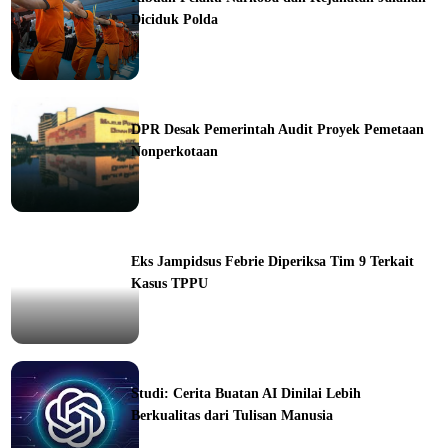
Diciduk Polda
ine
DPR Desak Pemerintah Audit Proyek Pemetaan
Nonperkotaan
ine
Eks Jampidsus Febrie Diperiksa Tim 9 Terkait
Kasus TPPU
ine
Studi: Cerita Buatan AI Dinilai Lebih
Berkualitas dari Tulisan Manusia