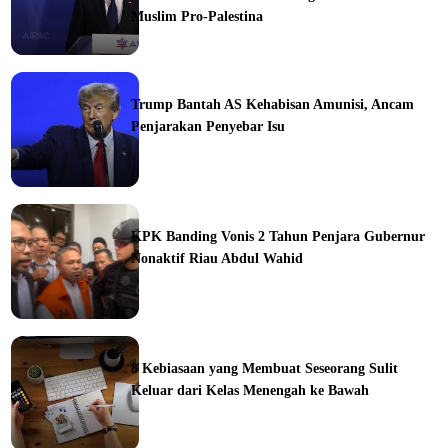
Muslim Pro-Palestina
Trump Bantah AS Kehabisan Amunisi, Ancam
Penjarakan Penyebar Isu
ka
KPK Banding Vonis 2 Tahun Penjara Gubernur
Nonaktif Riau Abdul Wahid
ine
8 Kebiasaan yang Membuat Seseorang Sulit
Keluar dari Kelas Menengah ke Bawah