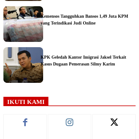
ine
Kemensos Tangguhkan Bansos 1,49 Juta KPM
yang Terindikasi Judi Online
ine
KPK Geledah Kantor Imigrasi Jaksel Terkait
Kasus Dugaan Pemerasan Silmy Karim
ine
IKUTI KAMI