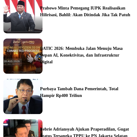
Prabowo Minta Pemegang IUPK Realisasikan
Hilirisasi, Bahlil: Akan Ditindak Jika Tak Patuh
ine
BATIC 2026: Membuka Jalan Menuju Masa
Depan AI, Konektivitas, dan Infrastruktur
Digital
orial
Purbaya Tambah Dana Pemerintah, Total
Hampir Rp400 Triliun
ine
Febrie Adriansyah Ajukan Praperadilan, Gugat
Status Tersangka TPPU ke PN Jakarta Selatan