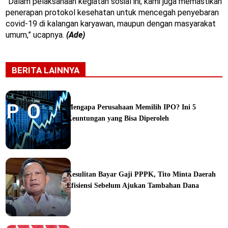
“Dalam pelaksanaan kegiatan sosial ini, kami juga memastikan
penerapan protokol kesehatan untuk mencegah penyebaran
covid-19 di kalangan karyawan, maupun dengan masyarakat
umum,” ucapnya.
(Ade)
BERITA LAINNYA
Mengapa Perusahaan Memilih IPO? Ini 5
Keuntungan yang Bisa Diperoleh
ine
Kesulitan Bayar Gaji PPPK, Tito Minta Daerah
Efisiensi Sebelum Ajukan Tambahan Dana
ine