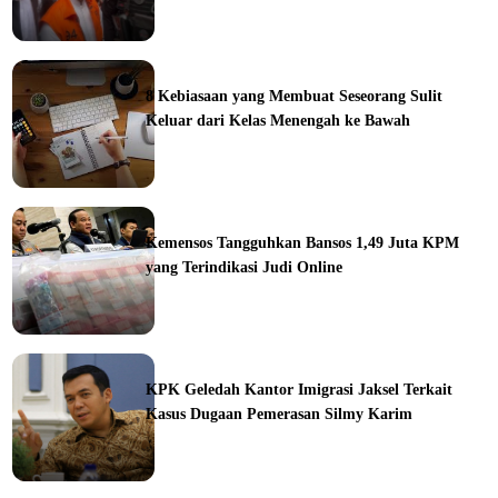
ine
8 Kebiasaan yang Membuat Seseorang Sulit
Keluar dari Kelas Menengah ke Bawah
ine
Kemensos Tangguhkan Bansos 1,49 Juta KPM
yang Terindikasi Judi Online
ine
KPK Geledah Kantor Imigrasi Jaksel Terkait
Kasus Dugaan Pemerasan Silmy Karim