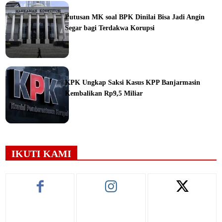
ine
Putusan MK soal BPK Dinilai Bisa Jadi Angin
Segar bagi Terdakwa Korupsi
ine
KPK Ungkap Saksi Kasus KPP Banjarmasin
Kembalikan Rp9,5 Miliar
ine
IKUTI KAMI