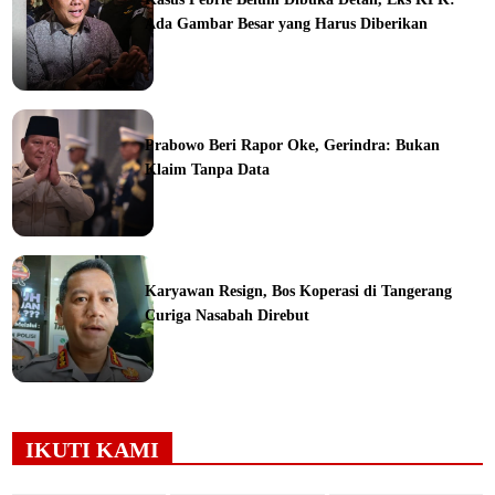
Ada Gambar Besar yang Harus Diberikan
ine
Prabowo Beri Rapor Oke, Gerindra: Bukan
Klaim Tanpa Data
ine
Karyawan Resign, Bos Koperasi di Tangerang
Curiga Nasabah Direbut
ine
IKUTI KAMI