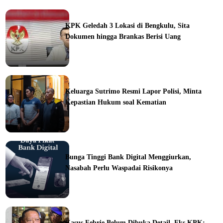
KPK Geledah 3 Lokasi di Bengkulu, Sita
Dokumen hingga Brankas Berisi Uang
ine
Keluarga Sutrimo Resmi Lapor Polisi, Minta
Kepastian Hukum soal Kematian
ine
Bunga Tinggi Bank Digital Menggiurkan,
Nasabah Perlu Waspadai Risikonya
ine
Kasus Febrie Belum Dibuka Detail, Eks KPK: