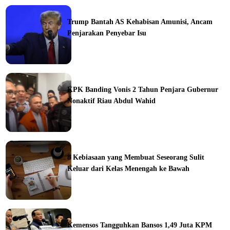
Trump Bantah AS Kehabisan Amunisi, Ancam
Penjarakan Penyebar Isu
ka
KPK Banding Vonis 2 Tahun Penjara Gubernur
Nonaktif Riau Abdul Wahid
ine
8 Kebiasaan yang Membuat Seseorang Sulit
Keluar dari Kelas Menengah ke Bawah
ine
Kemensos Tangguhkan Bansos 1,49 Juta KPM