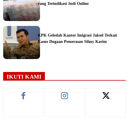
yang Terindikasi Judi Online
ine
KPK Geledah Kantor Imigrasi Jaksel Terkait
Kasus Dugaan Pemerasan Silmy Karim
ine
IKUTI KAMI