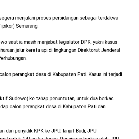
segera menjalani proses persidangan sebagai terdakwa
Tipikor) Semarang.
wo saat ia masih menjabat legislator DPR, yakni kasus
aan jalur kereta api di lingkungan Direktorat Jenderal
Perhubungan.
lon perangkat desa di Kabupaten Pati. Kasus ini terjadi
aktif Sudewo) ke tahap penuntutan, untuk dua berkas
adap calon perangkat desa di Kabupaten Pati dan
n dari penyidik KPK ke JPU, lanjut Budi, JPU
al untuk 14 hari ke depan. Penyiapan berkas oleh JPU,