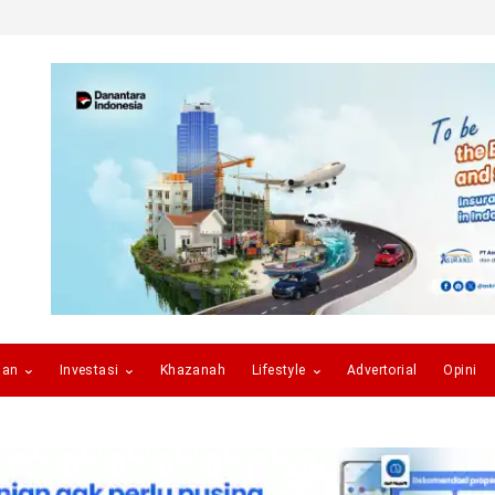
gan
Investasi
Khazanah
Lifestyle
Advertorial
Opini