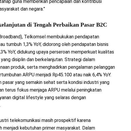
rtahap guna memberikan pencapaian dan kontribusi
asyarakat dan negara.”
lanjutan di Tengah Perbaikan Pasar B2C
 Broadband), Telkomsel membukukan pendapatan
atau tumbuh 1,3% YoY, didorong oleh pendapatan bisnis
 2,3% YoY, didukung upaya perseroan memperkuat kualitas
 yang disiplin dan berkelanjutan. Strategi dalam
hanaan produk, serta menghadirkan pengalaman pelanggan
ertumbuhan ARPU menjadi Rp45.100 atau naik 6,4% YoY.
an pasar yang semakin sehat serta kondisi industri yang
akan terus fokus menjaga ARPU melalui peningkatan
yanan digital lifestyle yang selaras dengan
.
dustri telekomunikasi masih prospektif karena
dah menjadi kebutuhan primer masyarakat. Dalam