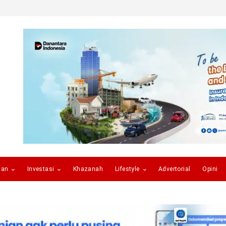
gan
Investasi
Khazanah
Lifestyle
Advertorial
Opini