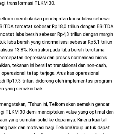
egi transformasi TLKM 30.
 Telkom membukukan pendapatan konsolidasi sebesar
 EBITDA tercatat sebesar Rp18,0 triliun dengan EBITDA
catat laba bersih sebesar Rp4,3 triliun dengan margin
k laba bersih yang dinormalisasi sebesar Rp5,1 triliun
alisasi 13,8%. Kontraksi pada laba bersih terutama
 percepatan depresiasi dan proses normalisasi bisnis
an, tekanan ini bersifat transisional dan non-cash,
operasional tetap terjaga. Arus kas operasional
di Rp17,3 triliun, didorong oleh implementasi program
an yang semakin baik.
 mengatakan, “Tahun ini, Telkom akan semakin gencar
egi TLKM 30 demi menciptakan value yang optimal dan
n yang semakin solid ke depannya. Kinerja kuartal
yang baik dan motivasi bagi TelkomGroup untuk dapat