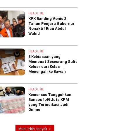
HEADLINE
KPK Banding Vonis 2
Tahun Penjara Gubernur
Nonaktif Riau Abdul
Wahid
HEADLINE
8 Kebiasaan yang
Membuat Seseorang Sulit
Keluar dari Kelas
Menengah ke Bawah
HEADLINE
Kemensos Tangguhkan
Bansos 1,49 Juta KPM
yang Terindikasi Judi
Online
Muat lebih banyak