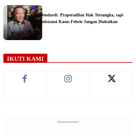
ine
Hendardi: Praperadilan Hak Tersangka, tapi
Substansi Kasus Febrie Jangan Diabaikan
ine
IKUTI KAMI
- Advertisement -