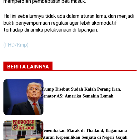
memperoleh pembebasan bea masuk.
Hal ini sebelumnya tidak ada dalam aturan lama, dan menjadi
bukti penyempurnaan regulasi agar lebih akomodatif
terhadap dinamika pelaksanaan di lapangan.
(FHD/Kmp)
BERITA LAINNYA
Trump Disebut Sudah Kalah Perang Iran,
Senator AS: Amerika Semakin Lemah
ka
Penembakan Marak di Thailand, Bagaimana
Aturan Kepemilikan Senjata di Negeri Gajah