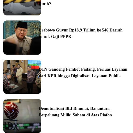
Putih?
Prabowo Guyur Rp18,9 Triliun ke 546 Daerah
untuk Gaji PPPK
ine
BTN Gandeng Pemkot Padang, Perluas Layanan
dari KPR hingga Digitalisasi Layanan Publik
orial
Demutualisasi BEI Dimulai, Danantara
Berpeluang Miliki Saham di Atas Plafon