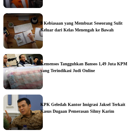
ine
8 Kebiasaan yang Membuat Seseorang Sulit
Keluar dari Kelas Menengah ke Bawah
ine
Kemensos Tangguhkan Bansos 1,49 Juta KPM
yang Terindikasi Judi Online
ine
KPK Geledah Kantor Imigrasi Jaksel Terkait
Kasus Dugaan Pemerasan Silmy Karim
ine