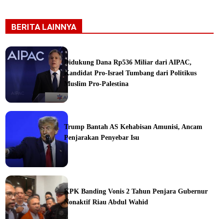
BERITA LAINNYA
Didukung Dana Rp536 Miliar dari AIPAC,
Kandidat Pro-Israel Tumbang dari Politikus
Muslim Pro-Palestina
Trump Bantah AS Kehabisan Amunisi, Ancam
Penjarakan Penyebar Isu
ka
KPK Banding Vonis 2 Tahun Penjara Gubernur
Nonaktif Riau Abdul Wahid