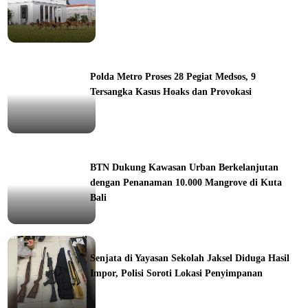
ine
Polda Metro Proses 28 Pegiat Medsos, 9
Tersangka Kasus Hoaks dan Provokasi
ine
BTN Dukung Kawasan Urban Berkelanjutan
dengan Penanaman 10.000 Mangrove di Kuta
Bali
orial
Senjata di Yayasan Sekolah Jaksel Diduga Hasil
Impor, Polisi Soroti Lokasi Penyimpanan