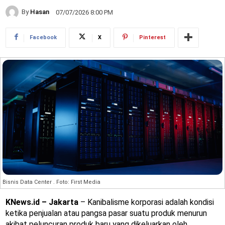
By
Hasan
07/07/2026 8:00 PM
Facebook
X
Pinterest
Bisnis Data Center . Foto: First Media
KNews.id – Jakarta
– Kanibalisme korporasi adalah kondisi
ketika penjualan atau pangsa pasar suatu produk menurun
akibat peluncuran produk baru yang dikeluarkan oleh