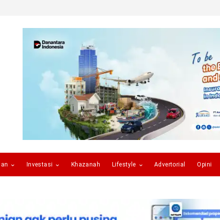
gan
Investasi
Khazanah
Lifestyle
Advertorial
Opini